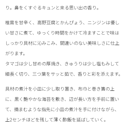
り。鼻をくすぐるキュンと来る思い出の香り。
椎茸を甘辛く、高野豆腐とかんぴょう、ニンジンは優し
い甘さに煮て、ゆっくり時間をかけて冷ますことで味は
しっかり具材に沁みこみ、間違いのない美味しさに仕上
がります。
タマゴは少し甘めの厚焼き、きゅうりは少し塩もみして
細長く切り、三つ葉をサッと茹で、香りと彩を添えます。
具材の煮汁を小皿に少し取り置き、布巾と巻き簀の上
に、黒く艶やかな海苔を敷き、辺が長い方を手前に置い
て、摘まむような指先に小皿の煮汁を手に付けながら、
上2センチほどを残して薄く酢飯を延ばしていく。